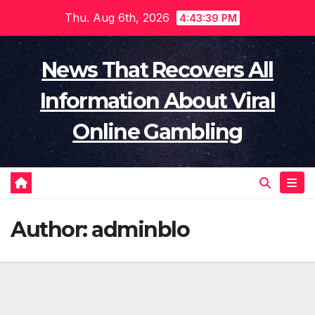
Skip
Thu. Aug 6th, 2026
4:43:39 PM
to
content
News That Recovers All
Information About Viral
Online Gambling
Author:
adminblo