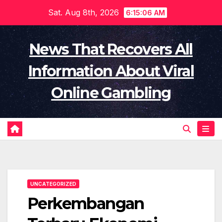
Skip
Sat. Aug 8th, 2026
6:15:07 AM
to
content
News That Recovers All
Information About Viral
Online Gambling
UNCATEGORIZED
Perkembangan