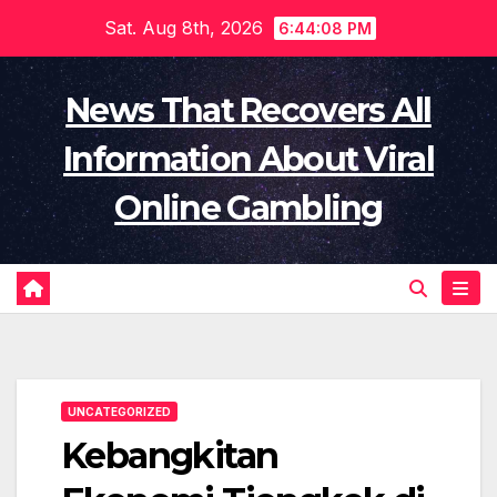
Skip
Sat. Aug 8th, 2026
6:44:09 PM
to
content
News That Recovers All
Information About Viral
Online Gambling
UNCATEGORIZED
Kebangkitan