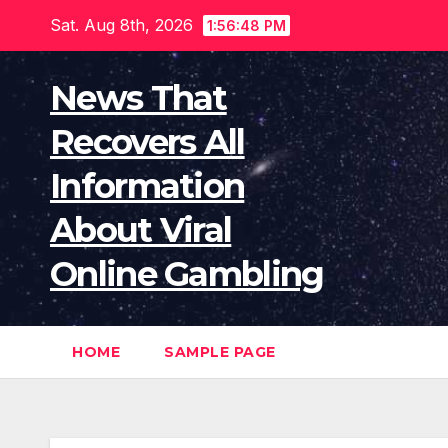
Skip
Sat. Aug 8th, 2026
1:56:49 PM
to
content
News That
Recovers All
Information
About Viral
Online Gambling
HOME
SAMPLE PAGE