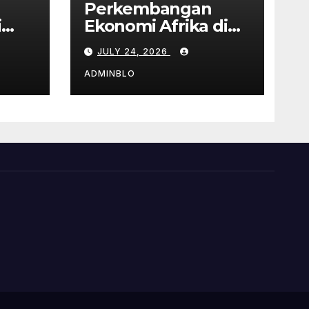
Perkembangan
i
Ekonomi Afrika di
Tengah Pandemi
JULY 24, 2026
COVID-19
ADMINBLO