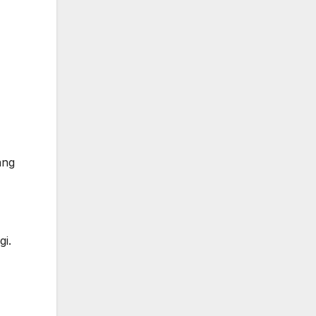
ang
gi.