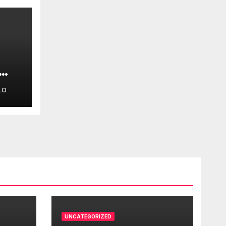
LO
UNCATEGORIZED