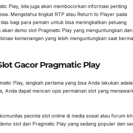
tic Play, kita juga akan membocorkan informasi penting
esia. Mengetahui tingkat RTP atau Return to Player pada
das bagi para pemain untuk bisa meningkatkan peluang
kan demo slot Pragmatic Play yang menguntungkan dan
mbinasi kemenangan yang lebih menguntungkan saat berma
ot Gacor Pragmatic Play
matic Play, langkah pertama yang bisa Anda lakukan adala
ana, Anda dapat mencari opsi permainan slot yang menawar
omunitas pecinta slot online di media sosial atau forum kh
g demo slot dari Pragmatic Play yang sedang populer dan se