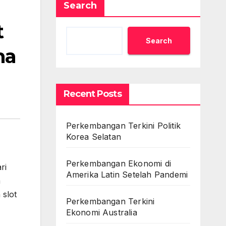
Search
t
Search
ma
Recent Posts
Perkembangan Terkini Politik
Korea Selatan
Perkembangan Ekonomi di
ri
Amerika Latin Setelah Pandemi
a
 slot
Perkembangan Terkini
Ekonomi Australia