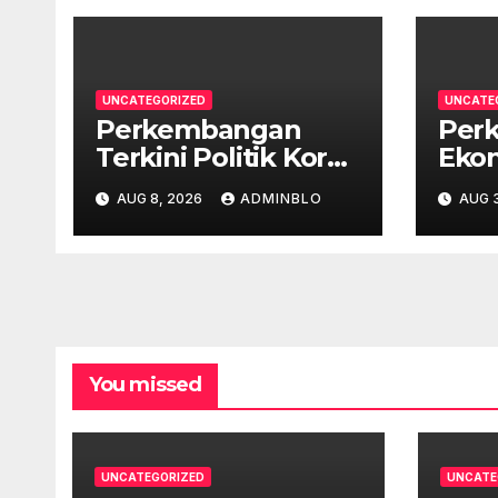
UNCATEGORIZED
UNCATE
Perkembangan
Per
Terkini Politik Korea
Ekon
Selatan
Lati
AUG 8, 2026
ADMINBLO
AUG 3
Pan
You missed
UNCATEGORIZED
UNCATE