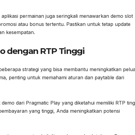
 aplikasi permainan juga seringkali menawarkan demo slot
promosi atau bonus tertentu. Pastikan untuk tetap update
lan kesempatan.
mo dengan RTP Tinggi
beberapa strategi yang bisa membantu meningkatkan pelu
ma, penting untuk memahami aturan dan paytable dari
 demo dari Pragmatic Play yang diketahui memiliki RTP ting
 pembayaran yang tinggi, Anda meningkatkan potensi