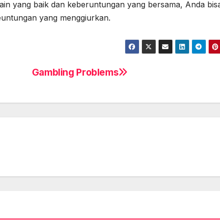
main yang baik dan keberuntungan yang bersama, Anda bis
untungan yang menggiurkan.
Gambling Problems