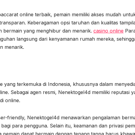
ccarat online terbaik, pemain memiliki akses mudah untu
 transparan. Keberagaman opsi taruhan dan kualitas tampil
n bermain yang menghibur dan menarik.
casino online
Par
gguhan langsung dari kenyamanan rumah mereka, sehingg
n menarik.
e yang terkemuka di Indonesia, khususnya dalam menyedi
ine. Sebagai agen resmi, Nenektogel4d memiliki reputasi 
i online.
ser-friendly, Nenektogel4d menawarkan pengalaman berm
agi para pengguna. Selain itu, keamanan dan privasi pem
ga pemain dapat bermain dengan tenang tanpa harus khawat