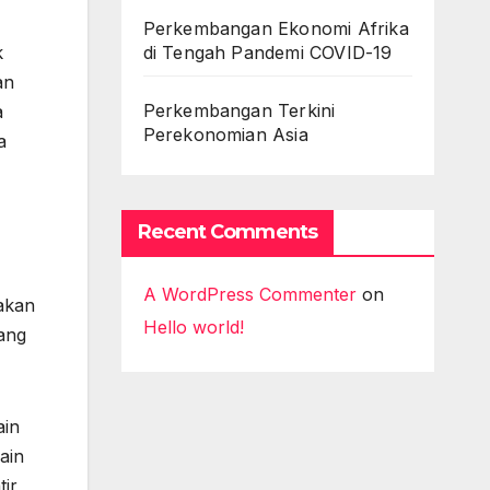
Perkembangan Ekonomi Afrika
di Tengah Pandemi COVID-19
k
an
Perkembangan Terkini
a
Perekonomian Asia
a
Recent Comments
A WordPress Commenter
on
akan
Hello world!
yang
ain
ain
ir