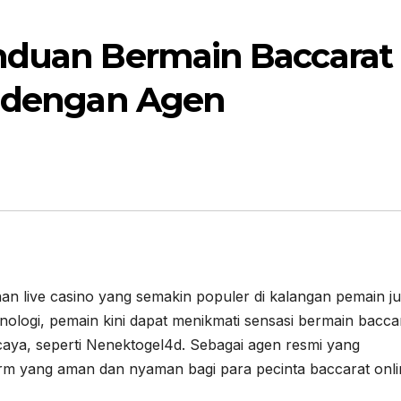
anduan Bermain Baccarat
a dengan Agen
n live casino yang semakin populer di kalangan pemain ju
ologi, pemain kini dapat menikmati sensasi bermain bacca
ercaya, seperti Nenektogel4d. Sebagai agen resmi yang
rm yang aman dan nyaman bagi para pecinta baccarat onli