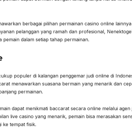
nawarkan berbagai pilihan permainan casino online lainnya
n layanan pelanggan yang ramah dan profesional, Nenektoge
 pemain dalam setiap tahap permainan.
e
ukup populer di kalangan penggemar judi online di Indones
carat menawarkan suasana bermain yang menarik dan cep
anjang permainan.
in dapat menikmati baccarat secara online melalui agen j
ilan live casino yang menarik, pemain bisa merasakan sens
ke tempat fisik.