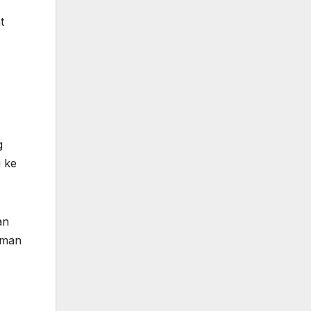
t
g
i ke
an
aman