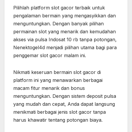
Pilihlah platform slot gacor terbaik untuk
pengalaman bermain yang mengasyikkan dan
menguntungkan. Dengan banyak pilihan
permainan slot yang menarik dan kemudahan
akses via pulsa Indosat 10 rb tanpa potongan,
Nenektogel4d menjadi pilihan utama bagi para
penggemar slot gacor malam ini.
Nikmati keseruan bermain slot gacor di
platform ini yang menawarkan berbagai
macam fitur menarik dan bonus
menguntungkan. Dengan sistem deposit pulsa
yang mudah dan cepat, Anda dapat langsung
menikmati berbagai jenis slot gacor tanpa
harus khawatir tentang potongan biaya.