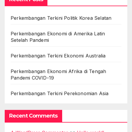
Perkembangan Terkini Politik Korea Selatan
Perkembangan Ekonomi di Amerika Latin
Setelah Pandemi
Perkembangan Terkini Ekonomi Australia
Perkembangan Ekonomi Afrika di Tengah
Pandemi COVID-19
Perkembangan Terkini Perekonomian Asia
Recent Comments