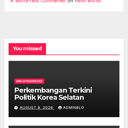
A WordPress Commenter
on
Hello world!
You missed
UNCATEGORIZED
Perkembangan Terkini
Politik Korea Selatan
AUGUST 8, 2026
ADMINBLO