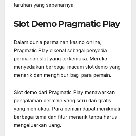
taruhan yang sebenarnya.
Slot Demo Pragmatic Play
Dalam dunia permainan kasino online,
Pragmatic Play dikenal sebagai penyedia
permainan slot yang terkemuka. Mereka
menyediakan berbagai macam slot demo yang
menarik dan menghibur bagi para pemain.
Slot demo dari Pragmatic Play menawarkan
pengalaman bermain yang seru dan grafis
yang memukau. Para pemain dapat menikmati
berbagai tema dan fitur menarik tanpa harus
mengeluarkan uang.