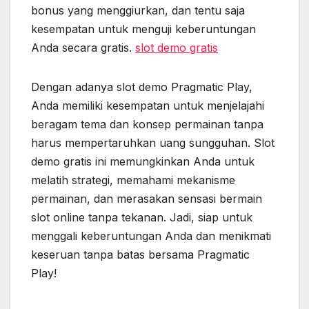
bonus yang menggiurkan, dan tentu saja
kesempatan untuk menguji keberuntungan
Anda secara gratis.
slot demo gratis
Dengan adanya slot demo Pragmatic Play,
Anda memiliki kesempatan untuk menjelajahi
beragam tema dan konsep permainan tanpa
harus mempertaruhkan uang sungguhan. Slot
demo gratis ini memungkinkan Anda untuk
melatih strategi, memahami mekanisme
permainan, dan merasakan sensasi bermain
slot online tanpa tekanan. Jadi, siap untuk
menggali keberuntungan Anda dan menikmati
keseruan tanpa batas bersama Pragmatic
Play!