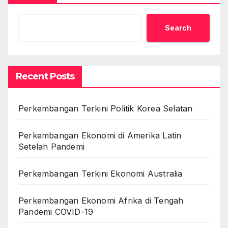
Search
Recent Posts
Perkembangan Terkini Politik Korea Selatan
Perkembangan Ekonomi di Amerika Latin
Setelah Pandemi
Perkembangan Terkini Ekonomi Australia
Perkembangan Ekonomi Afrika di Tengah
Pandemi COVID-19