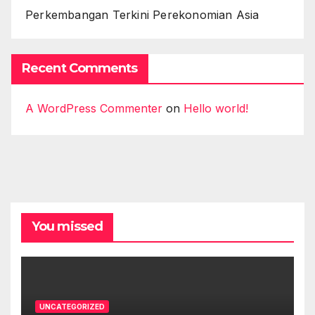
Perkembangan Terkini Perekonomian Asia
Recent Comments
A WordPress Commenter
on
Hello world!
You missed
UNCATEGORIZED