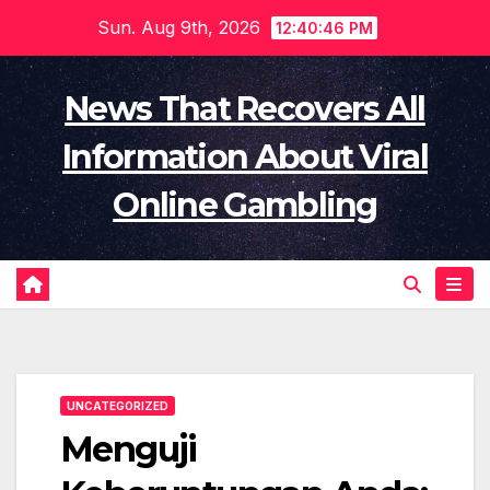
Skip
Sun. Aug 9th, 2026
12:40:47 PM
to
content
News That Recovers All
Information About Viral
Online Gambling
UNCATEGORIZED
Menguji