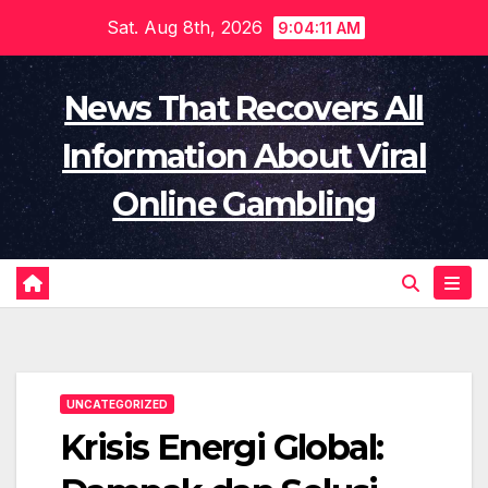
Skip
Sat. Aug 8th, 2026
9:04:11 AM
to
content
News That Recovers All
Information About Viral
Online Gambling
UNCATEGORIZED
Krisis Energi Global: