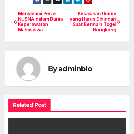
Menyelami Peran
Kesalahan Umum
Post
NUSNA dalam Dunia
yang Harus Dihindari
Keperawatan
Saat Bermain Togel
navigation
Mahasiswa
Hongkong
By
adminblo
Related Post