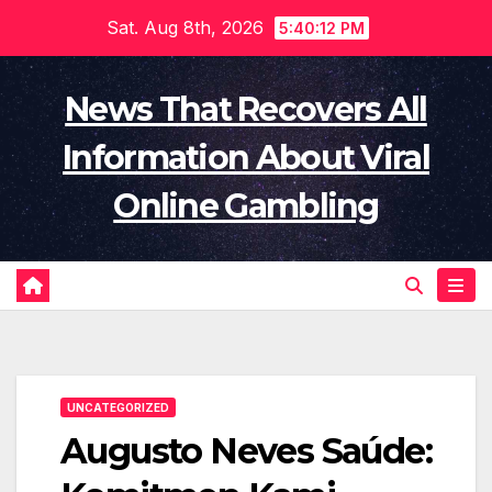
Skip
Sat. Aug 8th, 2026
5:40:12 PM
to
content
News That Recovers All
Information About Viral
Online Gambling
UNCATEGORIZED
Augusto Neves Saúde: