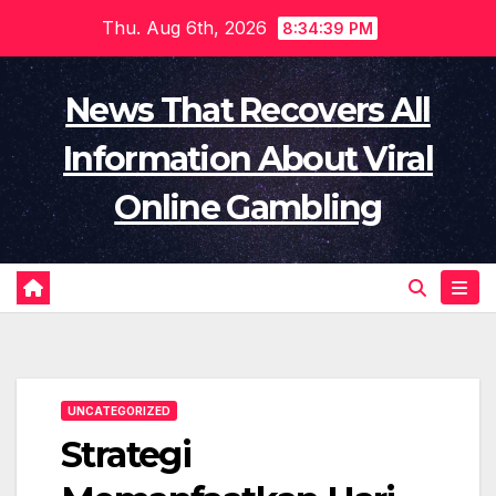
Skip
Thu. Aug 6th, 2026
8:34:40 PM
to
content
News That Recovers All
Information About Viral
Online Gambling
UNCATEGORIZED
Strategi