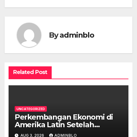
By
adminblo
Related Post
UNCATEGORIZED
Perkembangan Ekonomi di
Amerika Latin Setelah
Pandemi
AUG 3, 2026
ADMINBLO