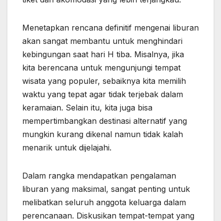
Menetapkan rencana definitif mengenai liburan
akan sangat membantu untuk menghindari
kebingungan saat hari H tiba. Misalnya, jika
kita berencana untuk mengunjungi tempat
wisata yang populer, sebaiknya kita memilih
waktu yang tepat agar tidak terjebak dalam
keramaian. Selain itu, kita juga bisa
mempertimbangkan destinasi alternatif yang
mungkin kurang dikenal namun tidak kalah
menarik untuk dijelajahi.
Dalam rangka mendapatkan pengalaman
liburan yang maksimal, sangat penting untuk
melibatkan seluruh anggota keluarga dalam
perencanaan. Diskusikan tempat-tempat yang