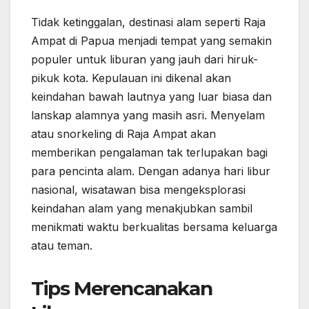
Tidak ketinggalan, destinasi alam seperti Raja
Ampat di Papua menjadi tempat yang semakin
populer untuk liburan yang jauh dari hiruk-
pikuk kota. Kepulauan ini dikenal akan
keindahan bawah lautnya yang luar biasa dan
lanskap alamnya yang masih asri. Menyelam
atau snorkeling di Raja Ampat akan
memberikan pengalaman tak terlupakan bagi
para pencinta alam. Dengan adanya hari libur
nasional, wisatawan bisa mengeksplorasi
keindahan alam yang menakjubkan sambil
menikmati waktu berkualitas bersama keluarga
atau teman.
Tips Merencanakan