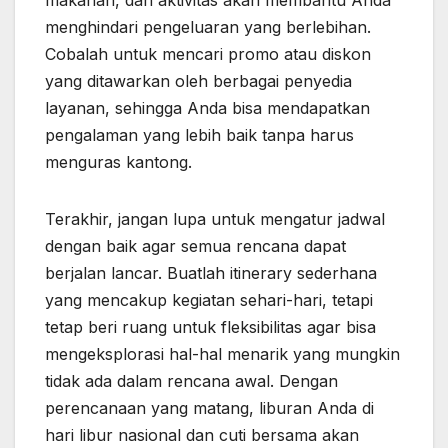
makanan, dan aktivitas akan membantu Anda
menghindari pengeluaran yang berlebihan.
Cobalah untuk mencari promo atau diskon
yang ditawarkan oleh berbagai penyedia
layanan, sehingga Anda bisa mendapatkan
pengalaman yang lebih baik tanpa harus
menguras kantong.
Terakhir, jangan lupa untuk mengatur jadwal
dengan baik agar semua rencana dapat
berjalan lancar. Buatlah itinerary sederhana
yang mencakup kegiatan sehari-hari, tetapi
tetap beri ruang untuk fleksibilitas agar bisa
mengeksplorasi hal-hal menarik yang mungkin
tidak ada dalam rencana awal. Dengan
perencanaan yang matang, liburan Anda di
hari libur nasional dan cuti bersama akan