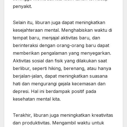
penyakit.
Selain itu, liburan juga dapat meningkatkan
kesejahteraan mental. Menghabiskan waktu di
tempat baru, menjajal aktivitas baru, dan
berinteraksi dengan orang-orang baru dapat
memberikan pengalaman yang menyegarkan.
Aktivitas sosial dan fisik yang dilakukan saat
berlibur, seperti hiking, berenang, atau hanya
berjalan-jalan, dapat meningkatkan suasana
hati dan mengurangi gejala kecemasan dan
depresi. Hal ini berdampak positif pada
kesehatan mental kita.
Terakhir, liburan juga meningkatkan kreativitas
dan produktivitas. Mengambil waktu untuk