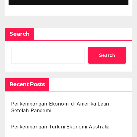
Search
Search
Recent Posts
Perkembangan Ekonomi di Amerika Latin
Setelah Pandemi
Perkembangan Terkini Ekonomi Australia