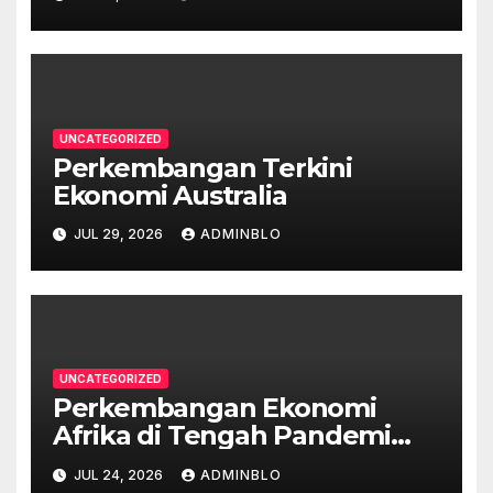
UNCATEGORIZED
Perkembangan Terkini
Ekonomi Australia
JUL 29, 2026
ADMINBLO
UNCATEGORIZED
Perkembangan Ekonomi
Afrika di Tengah Pandemi
COVID-19
JUL 24, 2026
ADMINBLO