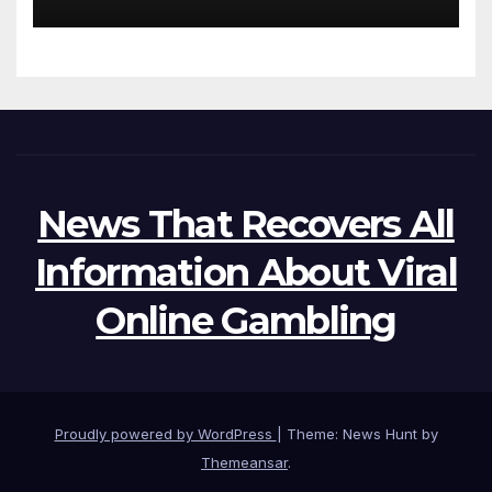
News That Recovers All
Information About Viral
Online Gambling
Proudly powered by WordPress
|
Theme: News Hunt by
Themeansar
.