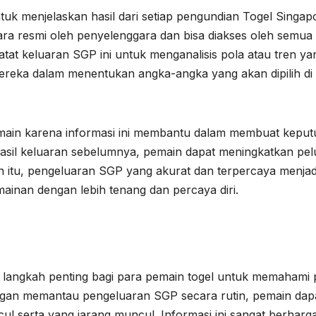
tuk menjelaskan hasil dari setiap pengundian Togel Singap
ra resmi oleh penyelenggara dan bisa diakses oleh semua
tat keluaran SGP ini untuk menganalisis pola atau tren ya
reka dalam menentukan angka-angka yang akan dipilih di
emain karena informasi ini membantu dalam membuat kepu
 hasil keluaran sebelumnya, pemain dapat meningkatkan pe
itu, pengeluaran SGP yang akurat dan terpercaya menjad
ainan dengan lebih tenang dan percaya diri.
h langkah penting bagi para pemain togel untuk memahami 
Dengan memantau pengeluaran SGP secara rutin, pemain dap
ul serta yang jarang muncul. Informasi ini sangat berharg