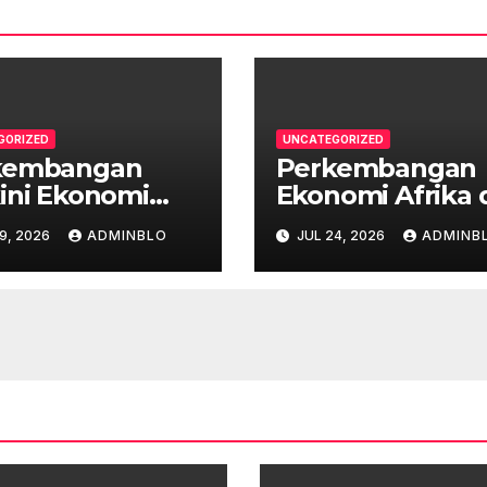
GORIZED
UNCATEGORIZED
kembangan
Perkembangan
ini Ekonomi
Ekonomi Afrika 
ralia
Tengah Pandem
9, 2026
ADMINBLO
JUL 24, 2026
ADMINB
COVID-19