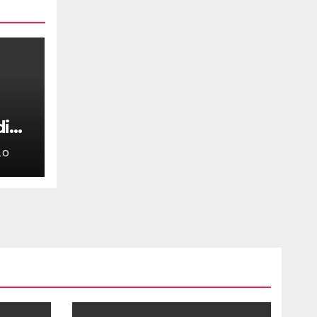
di
i
LO