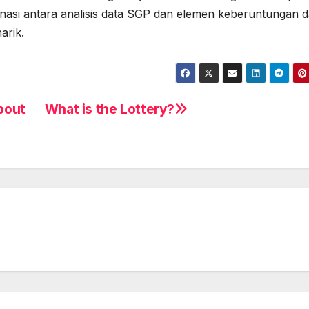
asi antara analisis data SGP dan elemen keberuntungan d
arik.
About
What is the Lottery?