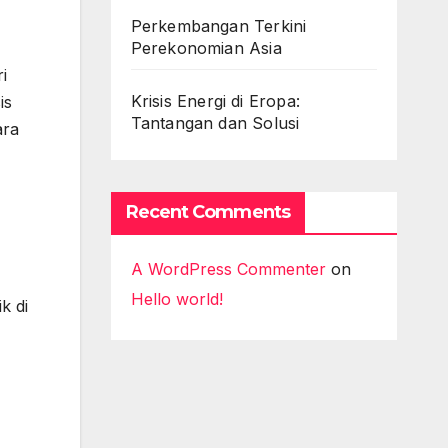
Perkembangan Terkini
Perekonomian Asia
i
Krisis Energi di Eropa:
is
Tantangan dan Solusi
ara
Recent Comments
A WordPress Commenter
on
Hello world!
k di