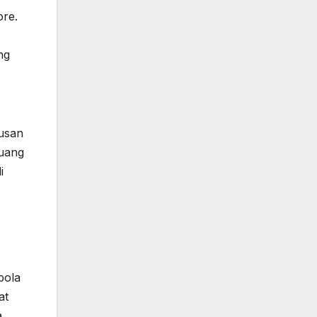
ore.
ng
tusan
luang
i
pola
at
a