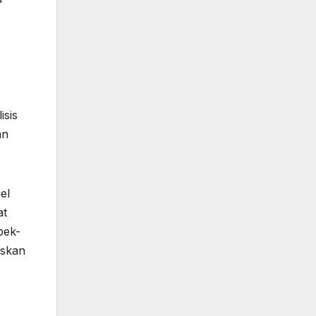
isis
an
el
at
pek-
askan