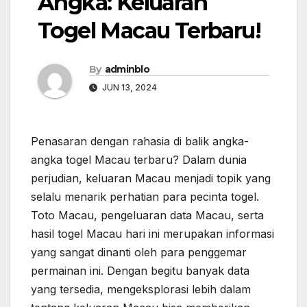
Angka: Keluaran
Togel Macau Terbaru!
By
adminblo
JUN 13, 2024
Penasaran dengan rahasia di balik angka-
angka togel Macau terbaru? Dalam dunia
perjudian, keluaran Macau menjadi topik yang
selalu menarik perhatian para pecinta togel.
Toto Macau, pengeluaran data Macau, serta
hasil togel Macau hari ini merupakan informasi
yang sangat dinanti oleh para penggemar
permainan ini. Dengan begitu banyak data
yang tersedia, mengeksplorasi lebih dalam