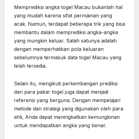
Memprediksi angka togel Macau bukanlah hal
yang mudah karena sifat permainan yang
acak. Namun, terdapat beberapa trik yang bisa
membantu dalam memprediksi angka-angka
yang mungkin keluar. Salah satunya adalah
dengan memperhatikan pola keluaran
sebelumnya termasuk data togel Macau yang
telah tersedia.
Selain itu, mengikuti perkembangan prediksi
dari para pakar togel juga dapat menjadi
referensi yang berguna. Dengan mempelajari
metode dan strategi yang digunakan oleh para
ahli, Anda dapat meningkatkan kemungkinan
untuk mendapatkan angka yang benar.