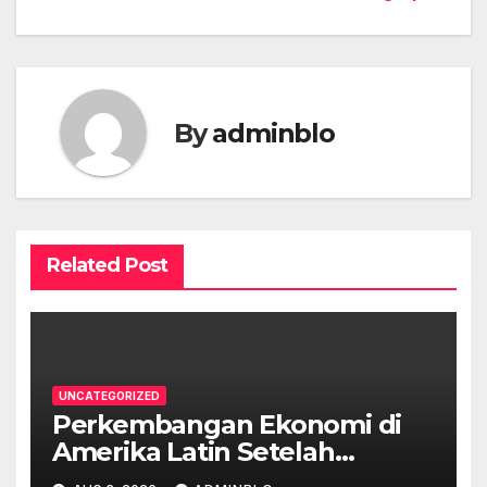
By
adminblo
Related Post
UNCATEGORIZED
Perkembangan Ekonomi di
Amerika Latin Setelah
Pandemi