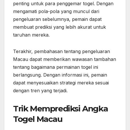
penting untuk para penggemar togel. Dengan
mengamati pola-pola yang muncul dari
pengeluaran sebelumnya, pemain dapat
membuat prediksi yang lebih akurat untuk
taruhan mereka.
Terakhir, pembahasan tentang pengeluaran
Macau dapat memberikan wawasan tambahan
tentang bagaimana permainan togel ini
berlangsung. Dengan informasi ini, pemain
dapat menyesuaikan strategi mereka sesuai
dengan tren yang terjadi.
Trik Memprediksi Angka
Togel Macau