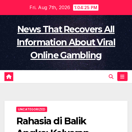
Skip
Fri. Aug 7th, 2026
1:04:26 PM
to
content
News That Recovers All
Information About Viral
Online Gambling
UNCATEGORIZED
Rahasia di Balik