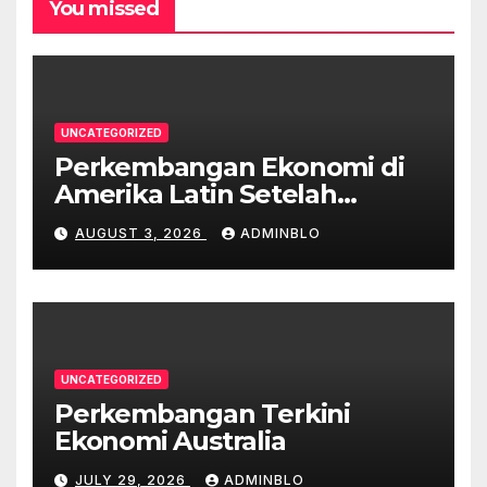
You missed
UNCATEGORIZED
Perkembangan Ekonomi di
Amerika Latin Setelah
Pandemi
AUGUST 3, 2026
ADMINBLO
UNCATEGORIZED
Perkembangan Terkini
Ekonomi Australia
JULY 29, 2026
ADMINBLO