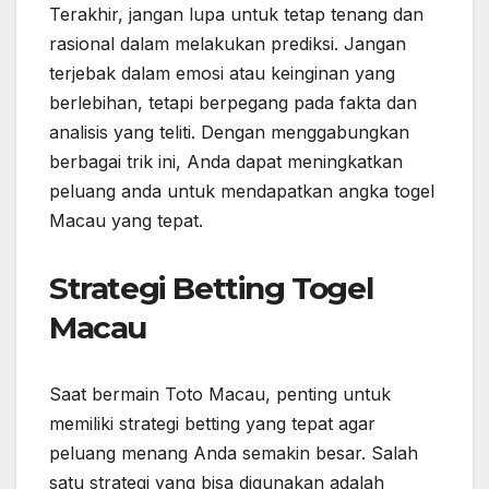
Terakhir, jangan lupa untuk tetap tenang dan
rasional dalam melakukan prediksi. Jangan
terjebak dalam emosi atau keinginan yang
berlebihan, tetapi berpegang pada fakta dan
analisis yang teliti. Dengan menggabungkan
berbagai trik ini, Anda dapat meningkatkan
peluang anda untuk mendapatkan angka togel
Macau yang tepat.
Strategi Betting Togel
Macau
Saat bermain Toto Macau, penting untuk
memiliki strategi betting yang tepat agar
peluang menang Anda semakin besar. Salah
satu strategi yang bisa digunakan adalah