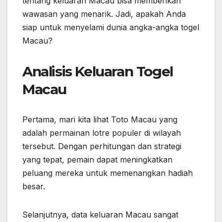
tentang keluaran Macau bisa memberikan
wawasan yang menarik. Jadi, apakah Anda
siap untuk menyelami dunia angka-angka togel
Macau?
Analisis Keluaran Togel
Macau
Pertama, mari kita lihat Toto Macau yang
adalah permainan lotre populer di wilayah
tersebut. Dengan perhitungan dan strategi
yang tepat, pemain dapat meningkatkan
peluang mereka untuk memenangkan hadiah
besar.
Selanjutnya, data keluaran Macau sangat